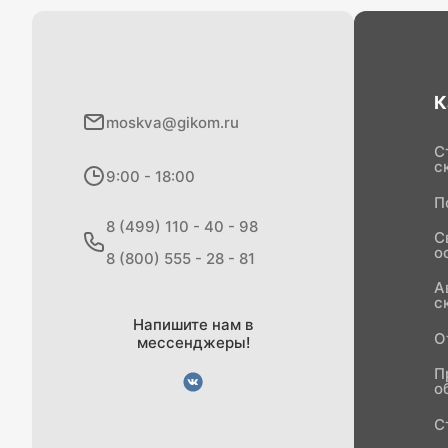
К
moskva@gikom.ru
С
с
9:00 - 18:00
П
8 (499) 110 - 40 - 98
С
о
8 (800) 555 - 28 - 81
А
с
Напишите нам в
О
мессенджеры!
П
о
С