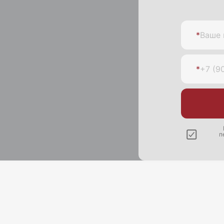
*
Ваше 
*
+7 (9
п