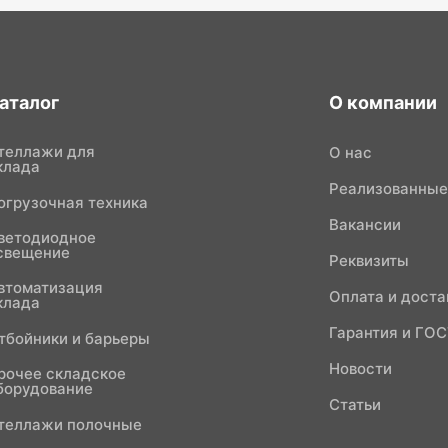
аталог
О компании
теллажи для
О нас
клада
Реализованные
огрузочная техника
Вакансии
ветодиодное
свещение
Реквизиты
втоматизация
Оплата и доста
клада
Гарантия и ГО
тбойники и барьеры
Новости
рочее складское
борудование
Статьи
теллажи полочные