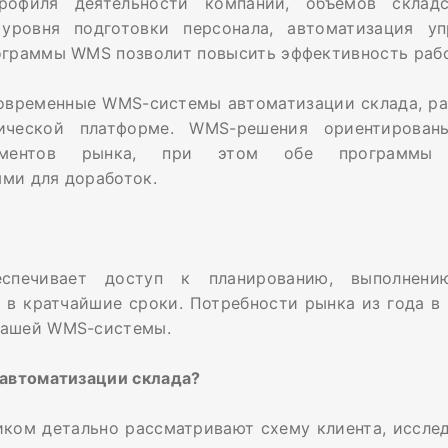
рофиля деятельности компании, объемов склад
уровня подготовки персонала, автоматизация уп
ограммы WMS позволит повысить эффективность рабо
современные WMS-системы автоматизации склада, ра
гической платформе. WMS-решения ориентирова
гментов рынка, при этом обе программы 
ми для доработок.
спечивает доступ к планированию, выполнен
 в кратчайшие сроки. Потребности рынка из года в 
нашей WMS-системы.
 автоматизации склада?
ком детально рассматривают схему клиента, иссле