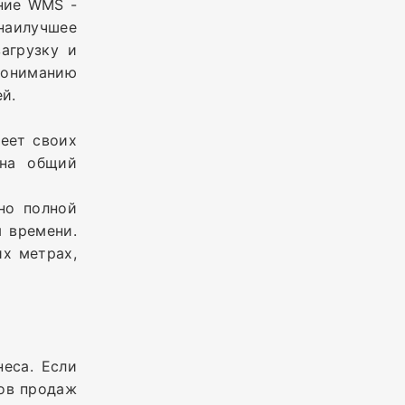
ние WMS -
наилучшее
агрузку и
пониманию
й.
еет своих
 на общий
но полной
 времени.
их метрах,
еса. Если
мов продаж