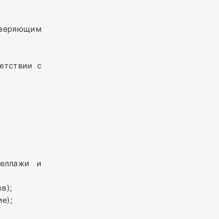
оверяющим
етствии с
теллажи и
в);
е);