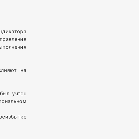
ндикатора
справления
выполнения
влияют на
был учтен
ональном
реизбытке