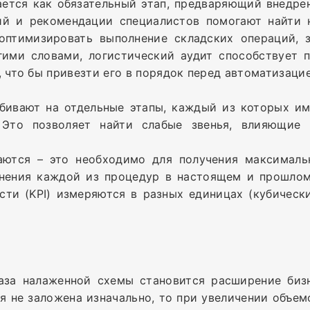
ается как обязательный этап, предваряющий внедре
ий и рекомендации специалистов помогают найти 
оптимизировать выполнение складских операций, з
угими словами, логистический аудит способствует 
, что бы привезти его в порядок перед автоматизацие
збивают на отдельные этапы, каждый из которых им
. Это позволяет найти слабые звенья, влияющие
аются – это необходимо для получения максималь
нения каждой из процедур в настоящем и прошлом
ти (KPI) измеряются в разных единицах (кубическ
аза налаженной схемы становится расширение бизн
 не заложена изначально, то при увеличении объе