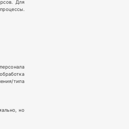
рсов. Для
дпроцессы.
ерсонала
 обработка
ения/типа
мально, но