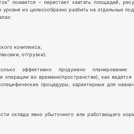
ток" ломается – перестает хватать площадей, ресу
о уровня их целесообразно р
азбить на отдельные по
апах:
кого комплекса;
аковки, отгрузки).
колько эффективно продумано планирование п
е операции во времени/пространстве), как ведется
 специфические процедуры, характерные для назнач
ости склада явно убыточного или работающего нор