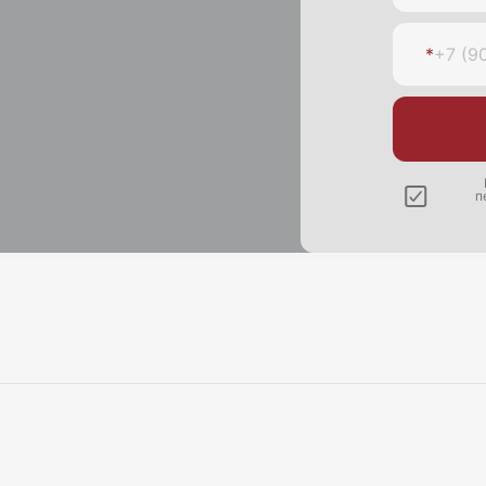
*
+7 (9
п