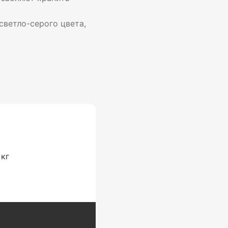
ветло-серого цвета,
 кг