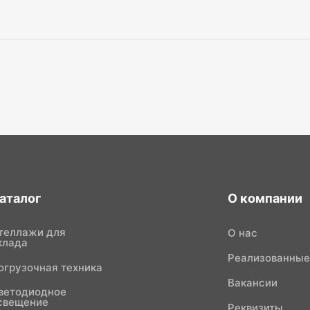
аталог
О компании
теллажи для
О нас
клада
Реализованные
огрузочная техника
Вакансии
ветодиодное
свещение
Реквизиты