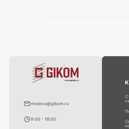
К
С
с
moskva@gikom.ru
П
9:00 - 18:00
С
о