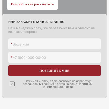
Высота подъема
195 мм
Попробовать рассчитать
Материал колес
Резина
ИЛИ ЗАКАЖИТЕ КОНСУЛЬТАЦИЮ
Размер ведущих колес
180×50 мм
Наш менеджер сразу же перевзонит вам и ответит на
все ваши вопросы
Размер подвилочных роликов
80×70 мм
*
Тип гидроузла
Разборный
Ваше имя
Габариты упаковки (В×Ш×Г)
450×550×1050 мм
*
+7 (900) 000-00-00
Модель
RHP
ПОЗВОНИТЕ МНЕ
Страна производства
Китай
Нажимая кнопку, я даю согласие на
обработку
персональных данных
и соглашаюсь с
Политикой
конфиденциальности
Примечание: Характеристики соответствуют заводским
данным производителя. Компания «ГИКОМ» гарантирует
качество и соответствие заявленным параметрам.