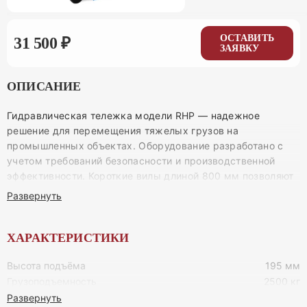
ОСТАВИТЬ
31 500 ₽
ЗАЯВКУ
ОПИСАНИЕ
Гидравлическая тележка модели RHP — надежное
решение для перемещения тяжелых грузов на
промышленных объектах. Оборудование разработано с
учетом требований безопасности и производственной
эффективности. Короткие вилы длиной 800 мм позволяют
работать в условиях ограниченного пространства, а
Развернуть
грузоподъемность 2500 кг обеспечивает универсальность
применения.
ХАРАКТЕРИСТИКИ
Конструкция тележки выполнена из высокопрочной стали
с порошковым покрытием, устойчивым к коррозии и
Высота подъёма
195 мм
механическим повреждениям. Разборный гидроузел
Грузоподъемность
2500 кг
упрощает техническое обслуживание и замену
Развернуть
компонентов без демонтажа всей системы. Резиновые